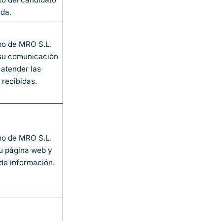
da.
imo de MRO S.L.
 su comunicación
 atender las
 recibidas.
imo de MRO S.L.
u página web y
de información.