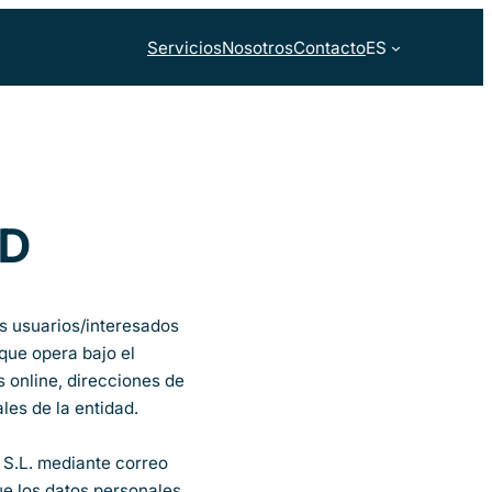
Servicios
Nosotros
Contacto
ES
AD
os usuarios/interesados
 que opera bajo el
 online, direcciones de
les de la entidad.
 S.L. mediante correo
ue los datos personales