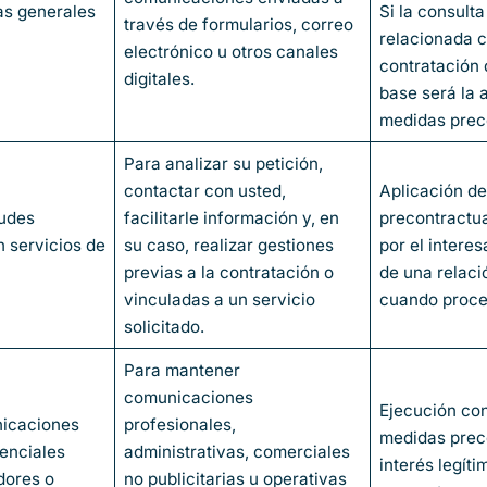
as generales
Si la consulta
través de formularios, correo
relacionada c
electrónico u otros canales
contratación d
digitales.
base será la 
medidas prec
Para analizar su petición,
contactar con usted,
Aplicación d
tudes
facilitarle información y, en
precontractua
 servicios de
su caso, realizar gestiones
por el intere
previas a la contratación o
de una relaci
vinculadas a un servicio
cuando proce
solicitado.
Para mantener
comunicaciones
Ejecución con
nicaciones
profesionales,
medidas prec
tenciales
administrativas, comerciales
interés legít
dores o
no publicitarias u operativas