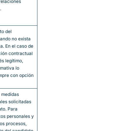
relaciones
.
to del
ando no exista
ia. En el caso de
ción contractual
és legítimo,
mativa lo
empre con opción
e medidas
les solicitadas
ato. Para
tos personales y
os procesos,
o del candidato