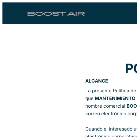
Saltar
al
contenido
P
ALCANCE
La presente Política de
que
MANTENIMIENTO R
nombre comercial
BOO
correo electrónico cor
Cuando el interesado ut
electrónico corporativo