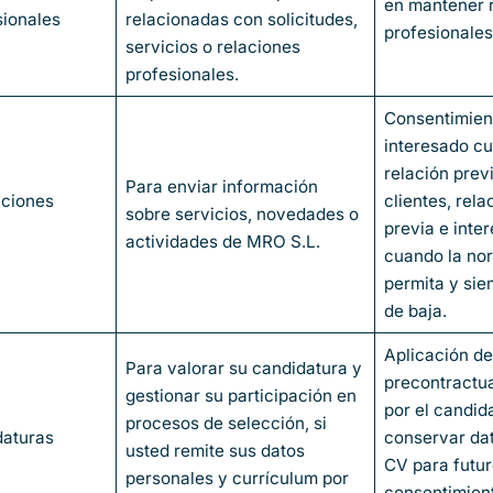
en mantener 
sionales
relacionadas con solicitudes,
profesionales
servicios o relaciones
profesionales.
Consentimien
interesado cu
relación prev
Para enviar información
aciones
clientes, rela
sobre servicios, novedades o
previa e inter
actividades de MRO S.L.
cuando la nor
permita y si
de baja.
Aplicación d
Para valorar su candidatura y
precontractua
gestionar su participación en
por el candid
procesos de selección, si
daturas
conservar da
usted remite sus datos
CV para futur
personales y currículum por
consentimient