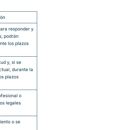
ión
para responder y
s, podrán
te los plazos
ud y, si se
tual, durante la
os plazos
ofesional o
os legales
iento o se